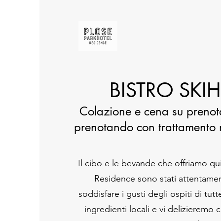
BISTRO SKI
PLOSE
Colazione e cena su preno
prenotando con trattamento
Il Parkhotel Residence offre il mass
Il cibo e le bevande che offriamo qui
che offre tutte le opportunità per 
Residence sono stati attentamen
sfornati al mattino offre ancher la
soddisfare i gusti degli ospiti di tutt
invece è possibile partecipare al
bu
ingredienti locali e vi delizieremo 
ottimi menu e piatti per il pranzo. L