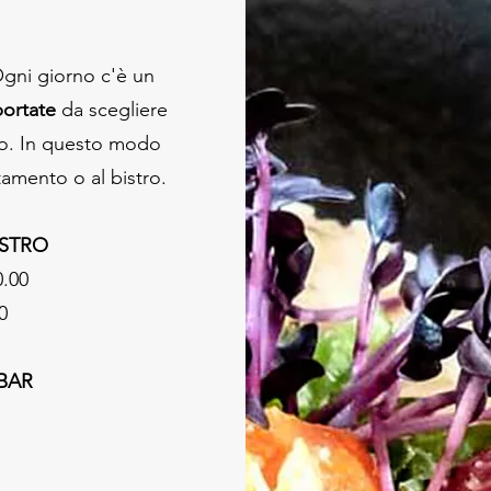
nali della cucina tirolese. Il
Bar
è aperto la mattina per caffè e aperit
6:00 fino a tarda sera per concludere la giornata attiva tra amici.
 Ogni giorno c'è un
portate
da scegliere
no. In questo modo
amento o al bistro.
BISTRO
0.00
0
 BAR